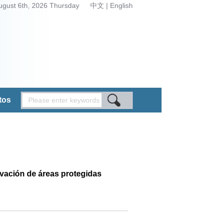
ugust 6th, 2026 Thursday
中文
|
English
tos
rvación de áreas protegidas