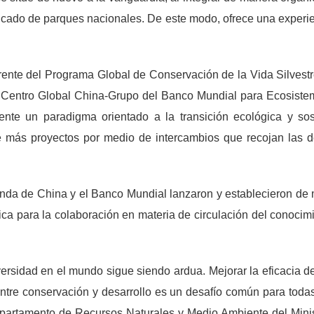
icado de parques nacionales. De este modo, ofrece una experien
erente del Programa Global de Conservación de la Vida Silvest
"Centro Global China-Grupo del Banco Mundial para Ecosistem
nte un paradigma orientado a la transición ecológica y sost
e más proyectos por medio de intercambios que recojan las d
enda de China y el Banco Mundial lanzaron y establecieron d
ísica para la colaboración en materia de circulación del conoc
versidad en el mundo sigue siendo ardua. Mejorar la eficacia d
ntre conservación y desarrollo es un desafío común para todas
partamento de Recursos Naturales y Medio Ambiente del Minis