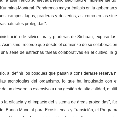
guirá asumiendo su elevada responsabilidad e implementando a
 Kunming-Montreal. Pondremos mayor énfasis en la gobernanza
ues, campos, lagos, praderas y desiertos, así como en las sine
as naturales protegidas".
nistración de silvicultura y praderas de Sichuan, expuso las 
. Asimismo, recordó que desde el comienzo de su colaboració
una serie de estrechas tareas colaborativas en el cultivo, la 
rio, al definir los bosques que pasan a considerarse reserva 
las tecnologías del organismo, lo que ha impulsado con efi
ar de un desarrollo extensivo a una gestión de alta calidad, mult
do la eficacia y el impacto del sistema de áreas protegidas", 
del Banco Mundial para Ecosistemas y Transición, el Program