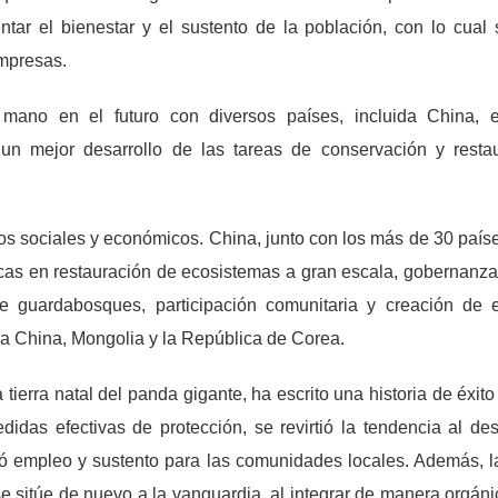
ar el bienestar y el sustento de la población, con lo cual 
empresas.
mano en el futuro con diversos países, incluida China, e
un mejor desarrollo de las tareas de conservación y restau
os sociales y económicos. China, junto con los más de 30 país
icas en restauración de ecosistemas a gran escala, gobernanza
de guardabosques, participación comunitaria y creación de
ra China, Mongolia y la República de Corea.
tierra natal del panda gigante, ha escrito una historia de éxito
medidas efectivas de protección, se revirtió la tendencia al d
ó empleo y sustento para las comunidades locales. Además, l
 se sitúe de nuevo a la vanguardia, al integrar de manera orgán