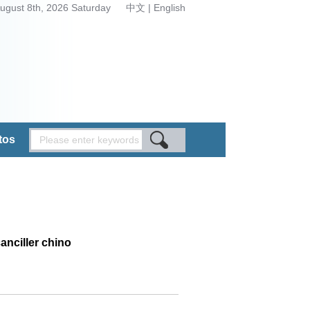
ugust 8th, 2026 Saturday
中文
|
English
tos
anciller chino