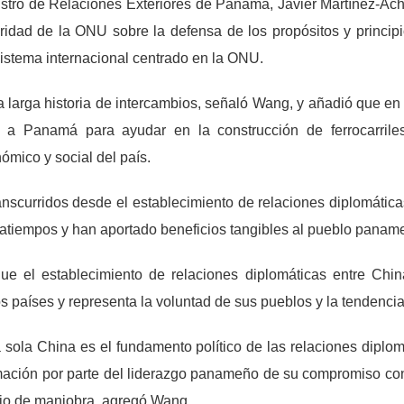
istro de Relaciones Exteriores de Panamá, Javier Martínez-Ac
ridad de la ONU sobre la defensa de los propósitos y princip
 sistema internacional centrado en la ONU.
arga historia de intercambios, señaló Wang, y añadió que en 
n a Panamá para ayudar en la construcción de ferrocarrile
ómico y social del país.
nscurridos desde el establecimiento de relaciones diplomáticas
ratiempos y han aportado beneficios tangibles al pueblo panam
e el establecimiento de relaciones diplomáticas entre Chi
s países y representa la voluntad de sus pueblos y la tendencia
a sola China es el fundamento político de las relaciones diplo
rmación por parte del liderazgo panameño de su compromiso con
io de maniobra, agregó Wang.