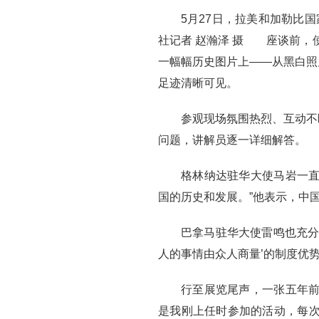
5月27日，拉美和加勒比
社记者 赵瀚泽 摄 座谈前，
一幅幅历史图片上——从黑白照
足迹清晰可见。
参观现场氛围热烈、互动不
问题，讲解员逐一详细解答。
格林纳达驻华大使马岩一直
国的历史和发展。”他表示，中
巴拿马驻华大使雷鸣也充分
人的事情由众人商量’的制度优
行至展览尾声，一张五年前
是我刚上任时参加的活动，每次