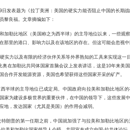
月29日发表题为《拉丁美洲：美国的硬实力能否阻止中国的长期
员黎良福。文章摘编如下：
和加勒比地区（美国称之为西半球）的主导地位以来，一些观
在那里的港口、影响力以及在该地区的存在。但这可能会忽视中
硬实力以及有限的经济伙伴关系等外界熟知的工具来实现这一目
比奥在加勒比共同体国家首脑会议上发表讲话，这是10年来美
国合作开发能源资源，美国也希望获得这些国家开采的矿产。
在西半球的主导地位已成定局。中国政府向拉美和加勒比地区的
国家为建设多极世界的重要伙伴，在中国的领导下，这些发展
应地，发达国家（尤其是美国）的作用会减弱。
总统特朗普的第一任期之前，中国就加强了与拉美和加勒比地区的关
-拉美和加勒比国家领导人会晤，共同宣布成立中国-拉共体论坛