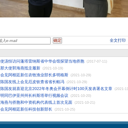
全文打印
大使汤恒访问蓬塔雷纳斯省中华会馆探望当地侨胞
(2017-07-11)
亚那大使郭海燕抵圭履新
(2021-10-19)
上会见阿根廷新任农牧渔业部长多明格斯
(2021-10-29)
使陈国友线上会见厄皮钦查省省长帕冯
(2021-10-29)
陈国友就喜迎北京2022年冬奥会开幕倒计时100天发表署名文章
(2021-1
万明同巴伊亚州州长科斯塔举行视频会议
(2021-10-20)
郭海燕与侨胞和中资机构代表线上首次见面
(2021-10-21)
上会见阿根廷新任科技创新部长
(2021-10-25)