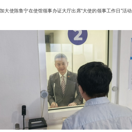
多米尼加大使陈鲁宁在使馆领事办证大厅出席“大使的领事工作日”