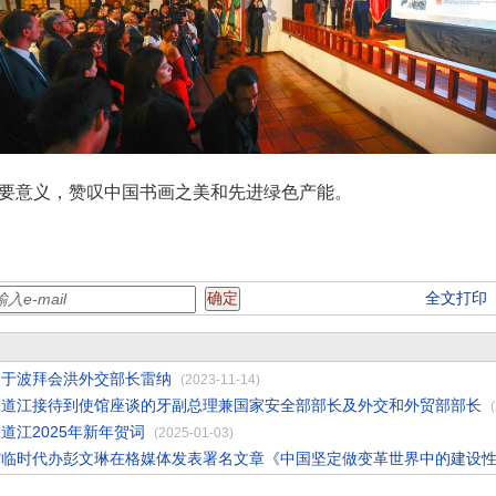
要意义，赞叹中国书画之美和先进绿色产能。
全文打印
使于波拜会洪外交部长雷纳
(2023-11-14)
陈道江接待到使馆座谈的牙副总理兼国家安全部部长及外交和外贸部部长
道江2025年新年贺词
(2025-01-03)
馆临时代办彭文琳在格媒体发表署名文章《中国坚定做变革世界中的建设