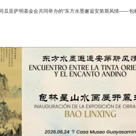
馆同瓜亚萨明基金会共同举办的“东方水墨邂逅安第斯风情——包