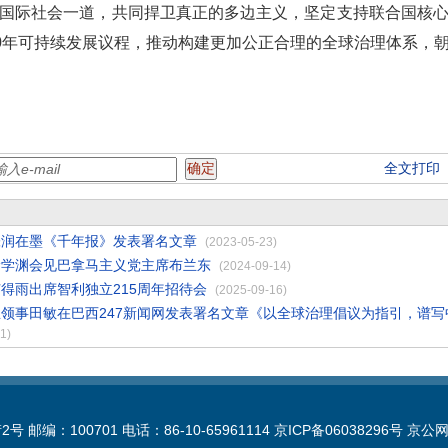
国际社会一道，共同捍卫真正的多边主义，坚定支持联合国核
30年可持续发展议程，推动构建更加公正合理的全球治理体系，
全文打印
张润在墨《千年报》发表署名文章
(2023-05-23)
徐学渊会见巴拿马主义党主席布兰东
(2024-09-14)
得雨出席智利独立215周年招待会
(2025-09-16)
领事田敏在巴西247新闻网发表署名文章《以全球治理倡议为指引，谱写
1)
100701 电话：86-10-65961114 京ICP备06038296号 京公网安