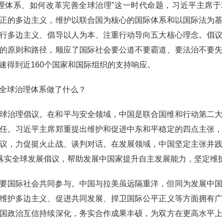
理体系、如何改革完善全球治理”这一时代命题，习近平主席于2
正的多边主义，维护以联合国为核心的国际体系和以国际法为
行多边主义、倡导以人为本、注重行动导向五大核心理念。倡
的原则和路径，顺应了国际社会要公道不要霸道、要法治不要
速得到近160个国家和国际组织的支持响应。
全球治理体系做了什么？
球治理倡议。在和平与安全领域，中国是联合国维和行动第二
任。习近平主席郑重提出维护和促进中东和平稳定的四点主张
议，力促挺火止战、谈判对话。在发展领域，中国坚定主张并
动落实全球发展倡议，帮助发展中国家提升自主发展能力，坚定维
要国际社会共同参与。中国与拉美虽远隔重洋，但同为发展中
维护多边主义、促进共同发展、捍卫国际公平正义等方面拥有
国政治互信持续深化，务实合作成果丰硕，为双方在更高水平