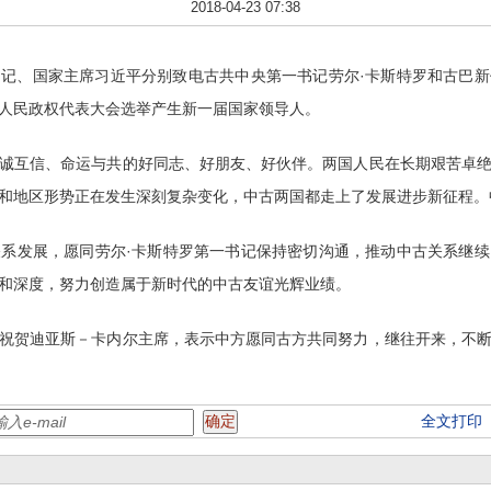
2018-04-23 07:38
书记、国家主席习近平分别致电古共中央第一书记劳尔·卡斯特罗和古巴
人民政权代表大会选举产生新一届国家领导人。
互信、命运与共的好同志、好朋友、好伙伴。两国人民在长期艰苦卓绝
和地区形势正在发生深刻复杂变化，中古两国都走上了发展进步新征程。
发展，愿同劳尔·卡斯特罗第一书记保持密切沟通，推动中古关系继续
和深度，努力创造属于新时代的中古友谊光辉业绩。
贺迪亚斯－卡内尔主席，表示中方愿同古方共同努力，继往开来，不断
全文打印