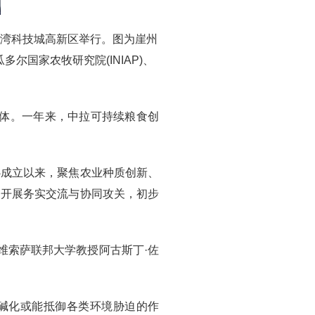
州湾科技城高新区举行。图为崖州
多尔国家农牧研究院(INIAP)、
载体。一年来，中拉可持续粮食创
心成立以来，聚焦农业种质创新、
家开展务实交流与协同攻关，初步
维索萨联邦大学教授阿古斯丁·佐
盐碱化或能抵御各类环境胁迫的作