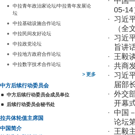
中国
中拉青年政治家论坛/中拉青年发展论
05-1
坛
习近
中拉基础设施合作论坛
（全
中拉民间友好论坛
习近
中拉政党论坛
旨讲
中拉地方政府合作论坛
王毅
共商
中拉数字技术合作论坛
习近
>
更多
届部
中方后续行动委员会
外交
中方后续行动委员会成员单位
开幕
后续行动委员会秘书处
中国
拉共体轮值主席国
论坛
中国简介
王毅