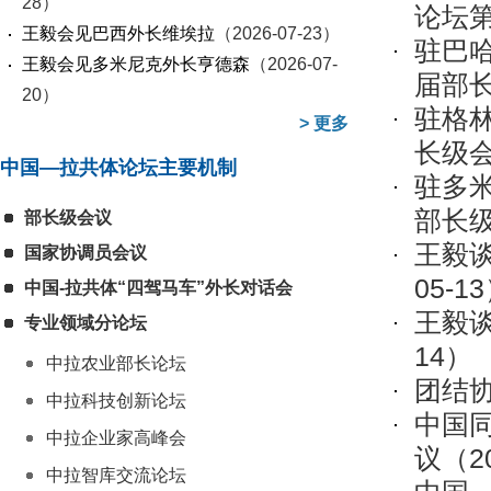
28）
论坛
王毅会见巴西外长维埃拉
（2026-07-23）
驻巴
王毅会见多米尼克外长亨德森
（2026-07-
届部
20）
驻格
>
更多
长级
中国—拉共体论坛主要机制
驻多
部长
部长级会议
王毅
国家协调员会议
05-1
中国-拉共体“四驾马车”外长对话会
王毅
专业领域分论坛
14）
中拉农业部长论坛
团结
中拉科技创新论坛
中国
中拉企业家高峰会
议
（20
中拉智库交流论坛