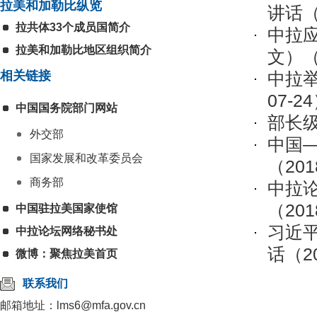
拉美和加勒比纵览
讲话
（
拉共体33个成员国简介
中拉
拉美和加勒比地区组织简介
文）
（
相关链接
中拉
07-2
中国国务院部门网站
部长
外交部
中国
国家发展和改革委员会
（201
商务部
中拉
（201
中国驻拉美国家使馆
习近
中拉论坛网络秘书处
话
（20
微博：聚焦拉美首页
联系我们
邮箱地址：lms6@mfa.gov.cn