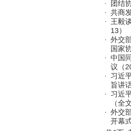
团结
共商
王毅
13）
外交
国家
中国
议
（20
习近
旨讲
习近
（全
外交
开幕