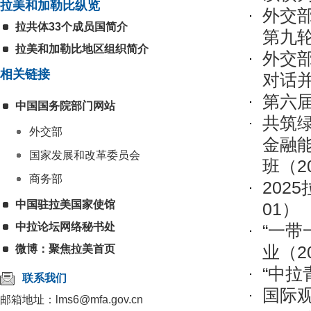
拉美和加勒比纵览
外交
拉共体33个成员国简介
第九
拉美和加勒比地区组织简介
外交
相关链接
对话
第六
中国国务院部门网站
共筑绿
外交部
金融
国家发展和改革委员会
班
（20
商务部
202
中国驻拉美国家使馆
01）
中拉论坛网络秘书处
“一
业
（20
微博：聚焦拉美首页
“中拉
联系我们
国际
邮箱地址：lms6@mfa.gov.cn